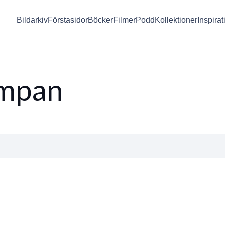
Bildarkiv
Förstasidor
Böcker
Filmer
Podd
Kollektioner
Inspirat
ampan