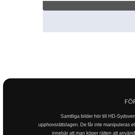
FÖ
Samtliga bilder hör till HD-Sydsve
upphovsrättslagen. De får inte manipuleras ell
innebär att man köper rätten att använda 