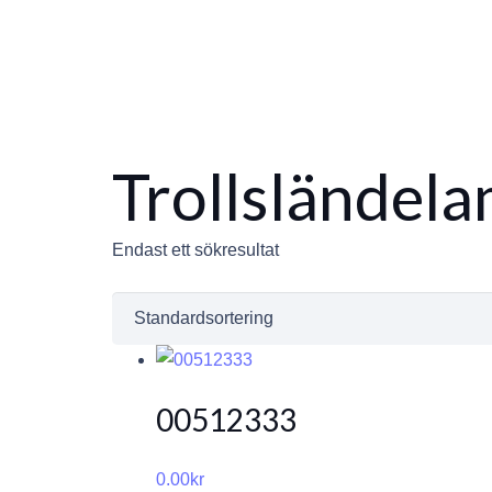
Trollsländel
Endast ett sökresultat
00512333
0.00
kr