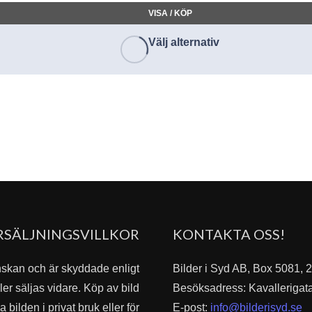
VISA / KÖP
Välj alternativ
RSÄLJNINGSVILLKOR
KONTAKTA OSS!
nskan och är skyddade enligt
Bilder i Syd AB, Box 5081,
er säljas vidare. Köp av bild
Besöksadress: Kavallerigat
bilden i privat bruk eller för
E-post:
info@bilderisyd.se