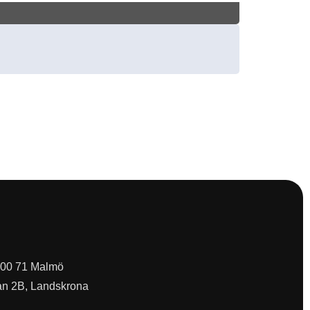
 200 71 Malmö
an 2B, Landskrona