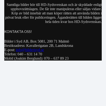
Samtliga bilder hör till HD-Sydsvenskan och är skyddade enligt
upphovsrättslagen. De får inte manipuleras eller säljas vidare.
Köp av bild innebär att man köper rätten att använda bilden i
privat bruk eller för publiceringen. Äganderätten till bilden ligger
hela tiden kvar hos HD-Sydsvenskan.
KONTAKTA OSS!
Bilder i Syd AB, Box 5081, 200 71 Malmö
Besöksadress: Kavallerigatan 2B, Landskrona
E-post:
info@bilderisyd.se
Telefon: 040 – 631 14 70
Mobil (Joakim Berglund): 070 – 637 89 23