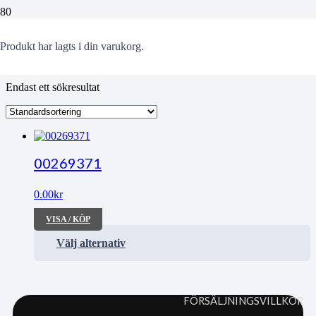
Tryggve
Produkt
har lagts i din varukorg.
Endast ett sökresultat
00269371
0.00
kr
VISA / KÖP
Välj alternativ
FÖRSÄLJNINGSVILLKOR