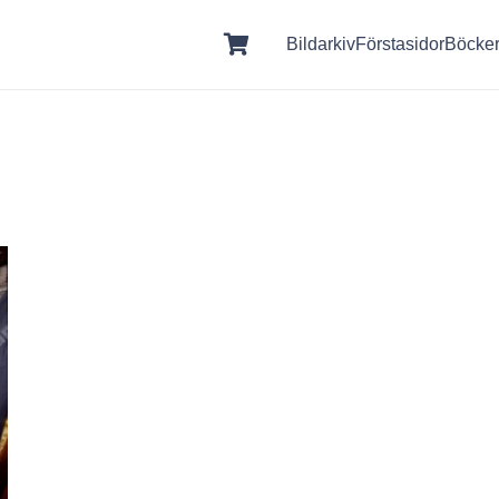
Bildarkiv
Förstasidor
Böcke