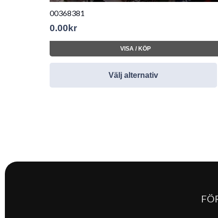
00368381
0.00
kr
VISA / KÖP
Välj alternativ
FÖ