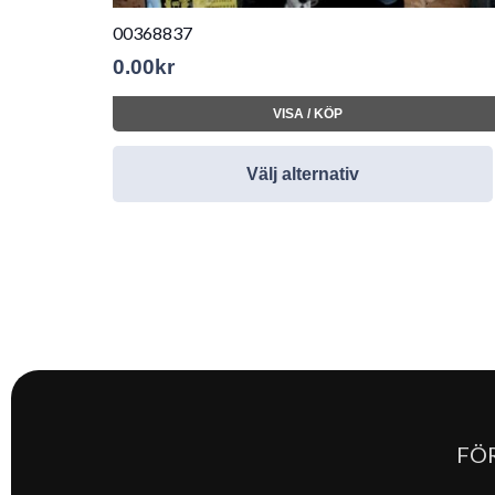
00368837
0.00
kr
VISA / KÖP
Välj alternativ
FÖ