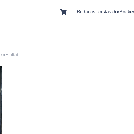
Bildarkiv
Förstasidor
Böcke
kresultat