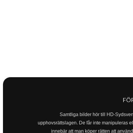
FÖ
Samtliga bilder hör till HD-Sydsve
upphovsrättslagen. De får inte manipuleras ell
innebär att man köper rätten att använda 