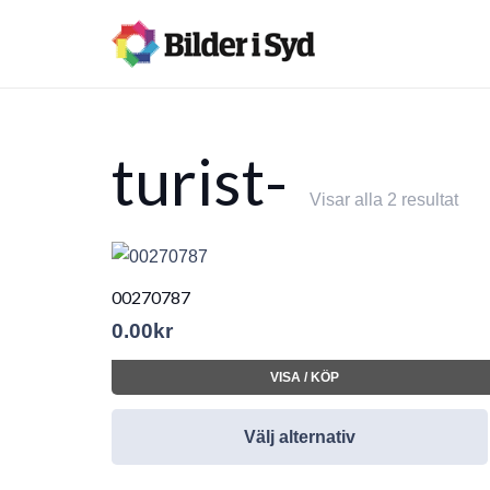
turist-
Visar alla 2 resultat
00270787
0.00
kr
VISA / KÖP
Välj alternativ