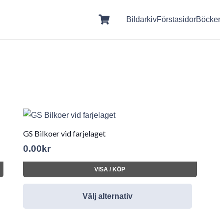
Bildarkiv
Förstasidor
Böcke
GS Bilkoer vid farjelaget
0.00
kr
VISA / KÖP
Välj alternativ