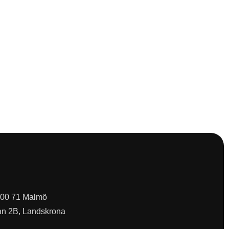
 200 71 Malmö
an 2B, Landskrona