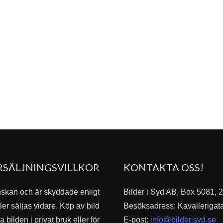
RSÄLJNINGSVILLKOR
KONTAKTA OSS!
nskan och är skyddade enligt
Bilder i Syd AB, Box 5081,
er säljas vidare. Köp av bild
Besöksadress: Kavallerigat
bilden i privat bruk eller för
E-post:
info@bilderisyd.se