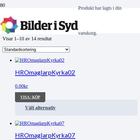
Produkt
har lagts i din
Underhåll
varukorg.
Visar 1–10 av 14 resultat
HROmaglarpKyrka02
0.00
kr
VISA / KÖP
Välj alternativ
HROmaglarpKyrka07