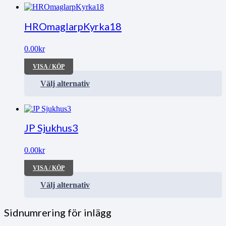
HROmaglarpKyrka18
0.00
kr
VISA / KÖP
Välj alternativ
JP Sjukhus3
0.00
kr
VISA / KÖP
Välj alternativ
Sidnumrering för inlägg