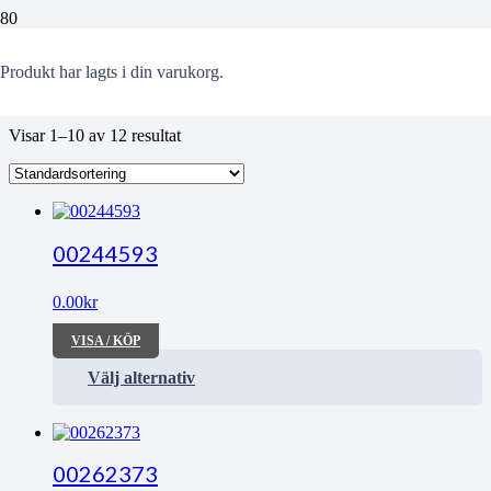
Utställning
Produkt
har lagts i din varukorg.
Visar 1–10 av 12 resultat
00244593
0.00
kr
VISA / KÖP
Välj alternativ
00262373