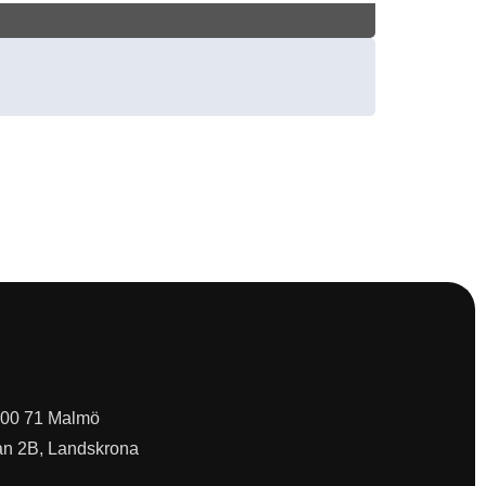
 200 71 Malmö
an 2B, Landskrona