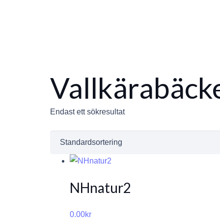
Vallkärabäck
Endast ett sökresultat
NHnatur2
0.00
kr