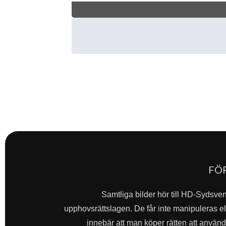
FÖ
Samtliga bilder hör till HD-Sydsve
upphovsrättslagen. De får inte manipuleras ell
innebär att man köper rätten att använda 