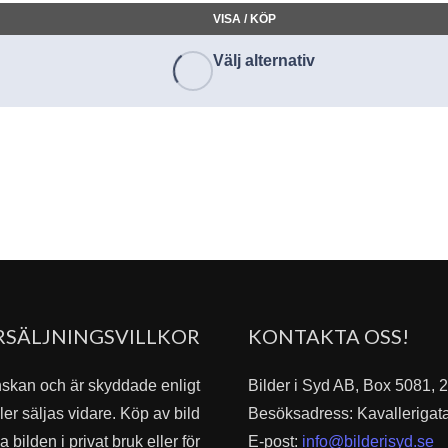
VISA / KÖP
Välj alternativ
RSÄLJNINGSVILLKOR
KONTAKTA OSS!
nskan och är skyddade enligt
Bilder i Syd AB, Box 5081,
er säljas vidare. Köp av bild
Besöksadress: Kavallerigat
bilden i privat bruk eller för
E-post:
info@bilderisyd.se