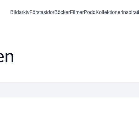
Bildarkiv
Förstasidor
Böcker
Filmer
Podd
Kollektioner
Inspirat
en