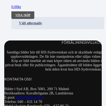
0.00
kr
VISA / KÖP
Välj alternativ
FÖRSÄLJNINGSVILLKOR
Samtliga bilder hör till HD-Sydsvenskan och är skyddade enligt
upphovsrättslagen. De får inte manipuleras eller säljas vidare.
Köp av bild innebär att man köper rätten att använda bilden i
privat bruk eller för publiceringen. Äganderätten till bilden ligger
hela tiden kvar hos HD-Sydsvenskan.
KONTAKTA OSS!
Bilder i Syd AB, Box 5081, 200 71 Malmö
Besöksadress: Kavallerigatan 2B, Landskrona
E-post:
info@bilderisyd.se
Telefon: 040 – 631 14 70
Mobil (Joakim Berglund): 070 – 637 89 23