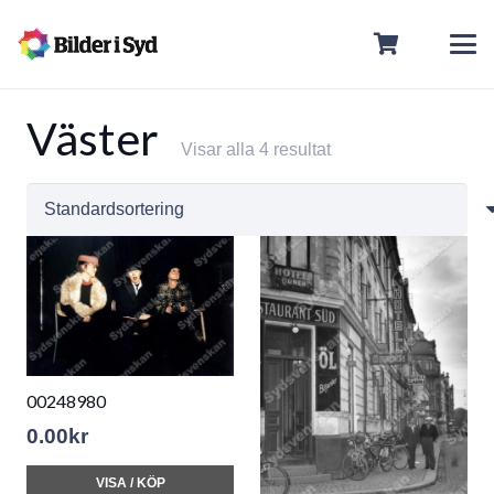
Väster
Visar alla 4 resultat
00248980
0.00
kr
VISA / KÖP