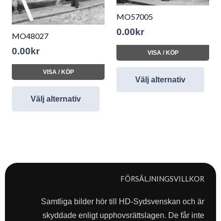
MO57005
0.00
kr
MO48027
0.00
kr
VISA / KÖP
VISA / KÖP
Välj alternativ
Välj alternativ
FÖRSÄLJNINGSVILLKOR
Samtliga bilder hör till HD-Sydsvenskan och är
skyddade enligt upphovsrättslagen. De får inte