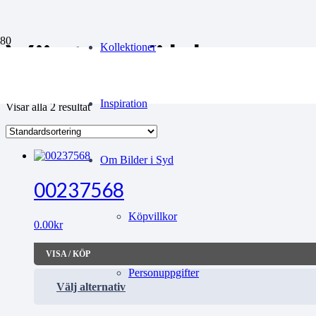
Västergöhl
Kollektioner
Inspiration
Visar alla 2 resultat
Om Bilder i Syd
00237568
Köpvillkor
0.00
kr
VISA / KÖP
Personuppgifter
Välj alternativ