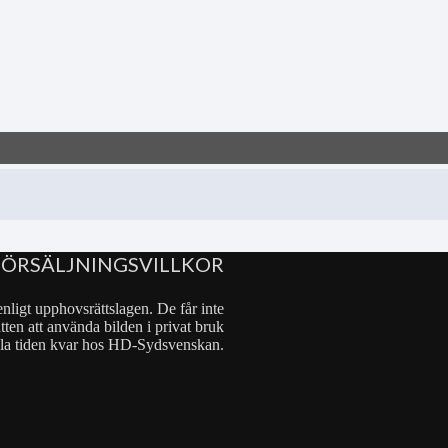
FÖRSÄLJNINGSVILLKOR
nligt upphovsrättslagen. De får inte
tten att använda bilden i privat bruk
 hela tiden kvar hos HD-Sydsvenskan.