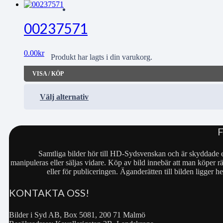
00237571
0.00
kr
Produkt
har lagts i din varukorg.
VISA / KÖP
Välj alternativ
Samtliga bilder hör till HD-Sydsvenskan och är skyddade e
manipuleras eller säljas vidare. Köp av bild innebär att man köper rä
eller för publiceringen. Äganderätten till bilden ligger
KONTAKTA OSS!
Bilder i Syd AB, Box 5081, 200 71 Malmö