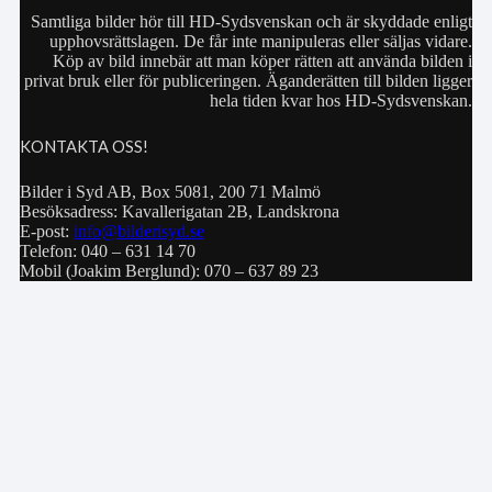
Samtliga bilder hör till HD-Sydsvenskan och är skyddade enligt
upphovsrättslagen. De får inte manipuleras eller säljas vidare.
Köp av bild innebär att man köper rätten att använda bilden i
privat bruk eller för publiceringen. Äganderätten till bilden ligger
hela tiden kvar hos HD-Sydsvenskan.
KONTAKTA OSS!
Bilder i Syd AB, Box 5081, 200 71 Malmö
Besöksadress: Kavallerigatan 2B, Landskrona
E-post:
info@bilderisyd.se
Telefon: 040 – 631 14 70
Mobil (Joakim Berglund): 070 – 637 89 23