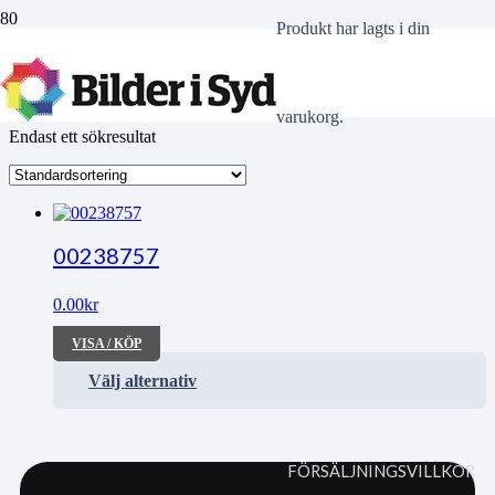
Produkt
har lagts i din
växlas
varukorg.
Endast ett sökresultat
00238757
0.00
kr
VISA / KÖP
Välj alternativ
FÖRSÄLJNINGSVILLKOR