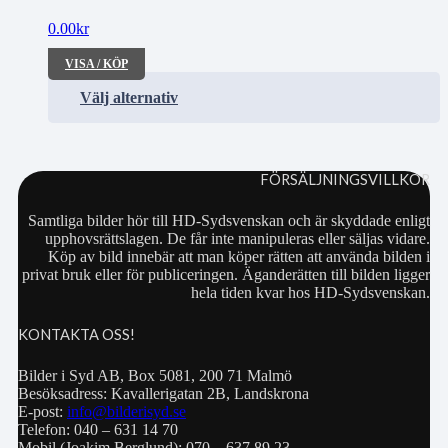
0.00
kr
VISA / KÖP
Välj alternativ
FÖRSÄLJNINGSVILLKOR
Samtliga bilder hör till HD-Sydsvenskan och är skyddade enligt
upphovsrättslagen. De får inte manipuleras eller säljas vidare.
Köp av bild innebär att man köper rätten att använda bilden i
privat bruk eller för publiceringen. Äganderätten till bilden ligger
hela tiden kvar hos HD-Sydsvenskan.
KONTAKTA OSS!
Bilder i Syd AB, Box 5081, 200 71 Malmö
Besöksadress: Kavallerigatan 2B, Landskrona
E-post:
info@bilderisyd.se
Telefon: 040 – 631 14 70
Mobil (Joakim Berglund): 070 – 637 89 23