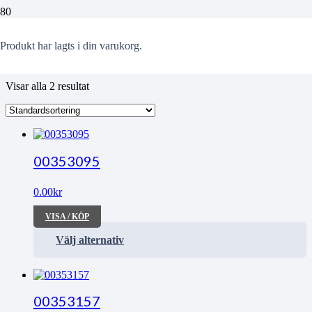
vecka
Produkt
har lagts i din varukorg.
Visar alla 2 resultat
00353095
0.00
kr
VISA / KÖP
Välj alternativ
00353157