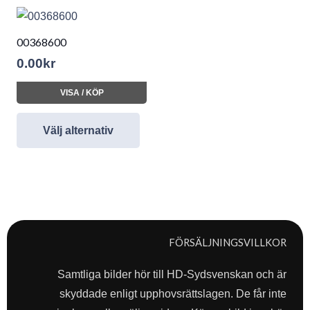
00368600
0.00
kr
VISA / KÖP
Välj alternativ
FÖRSÄLJNINGSVILLKOR
Samtliga bilder hör till HD-Sydsvenskan och är
skyddade enligt upphovsrättslagen. De får inte