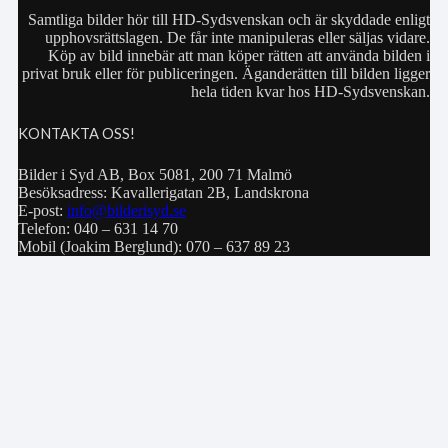
Samtliga bilder hör till HD-Sydsvenskan och är skyddade enligt
upphovsrättslagen. De får inte manipuleras eller säljas vidare.
Köp av bild innebär att man köper rätten att använda bilden i
privat bruk eller för publiceringen. Äganderätten till bilden ligger
hela tiden kvar hos HD-Sydsvenskan.
KONTAKTA OSS!
Bilder i Syd AB, Box 5081, 200 71 Malmö
Besöksadress: Kavallerigatan 2B, Landskrona
E-post:
info@bilderisyd.se
Telefon: 040 – 631 14 70
Mobil (Joakim Berglund): 070 – 637 89 23