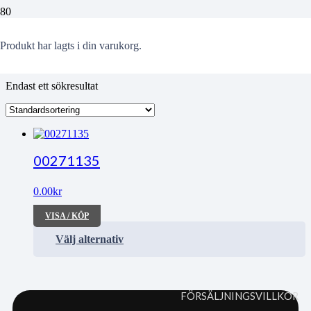
Walters
Produkt
har lagts i din varukorg.
Endast ett sökresultat
00271135
0.00
kr
VISA / KÖP
Välj alternativ
FÖRSÄLJNINGSVILLKOR