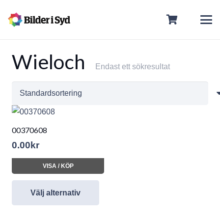
Wieloch
Endast ett sökresultat
00370608
0.00
kr
VISA / KÖP
Välj alternativ