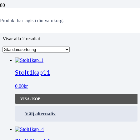
Wimbledon
Produkt
har lagts i din varukorg.
Visar alla 2 resultat
Stolt1kap11
0.00
kr
VISA / KÖP
Välj alternativ