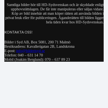
Samtliga bilder hör till HD-Sydsvenskan och är skyddade enligt
upphovsrättslagen. De får inte manipuleras eller säljas vidare.
Köp av bild innebär att man köper rätten att använda bilden i
privat bruk eller för publiceringen. Äganderätten till bilden ligger
hela tiden kvar hos HD-Sydsvenskan.
KONTAKTA OSS!
Bilder i Syd AB, Box 5081, 200 71 Malmö
Besöksadress: Kavallerigatan 2B, Landskrona
E-post:
info@bilderisyd.se
Telefon: 040 – 631 14 70
Mobil (Joakim Berglund): 070 – 637 89 23