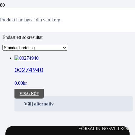
Zackrisson
Produkt
har lagts i din varukorg.
Endast ett sökresultat
00274940
0.00
kr
VISA / KÖP
Välj alternativ
FÖRSÄLJNINGSVILLKOR