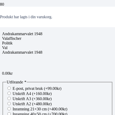
00104768
Produkt
har lagts i din varukorg.
Andrakammarvalet 1948
Valaffischer
Politik
Val
Andrakammarvalet 1948
0.00
kr
Utförande
*
E-post, privat bruk
(+
99.00
kr
)
Utskrift A4
(+
160.00
kr
)
Utskrift A3
(+
360.00
kr
)
Utskrift A2
(+
480.00
kr
)
Inramning 21×30 cm
(+
400.00
kr
)
Inramning 40×50 cm
(+
700.00
kr
)