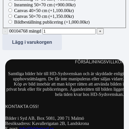
Inramning 50×70 cm
(+
900.00
kr
)
Canvas 40×50 cm
(+
1,100.00
kr
)
Canvas 50×70 cm
(+
1,350.00
kr
)
Bildbeställning publicering
(+
1,000.00
kr
)
00104768 mängd
Lägg i varukorgen
FÖRSÄLJNINGSVILLKOR
Samtliga bilder hör till HD-Sydsvenskan och är skyddade enligt
upphovsrättslagen. De får inte manipuleras eller säljas vidare.
Köp av bild innebär att man köper rätten att använda bilden i
privat bruk eller för publiceringen. Äganderätten till bilden ligger
hela tiden kvar hos HD-Sydsvenskan.
KONTAKTA OSS!
Bilder i Syd AB, Box 5081, 200 71 Malmö
Besöksadress: Kavallerigatan 2B, Landskrona
E-post:
info@bilderisyd.se