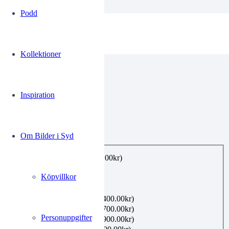
Podd
00107171
Kollektioner
Eltoalett
Elektrisk toalett
Toaletter Eltoaletter 1970
Inspiration
0.00
kr
Om Bilder i Syd
Utförande
*
E-post, privat bruk
(+
99.00
kr
)
Utskrift A4
(+
160.00
kr
)
Köpvillkor
Utskrift A3
(+
360.00
kr
)
Utskrift A2
(+
480.00
kr
)
Inramning 21×30 cm
(+
400.00
kr
)
Inramning 40×50 cm
(+
700.00
kr
)
Personuppgifter
Inramning 50×70 cm
(+
900.00
kr
)