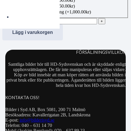
Canvas 40×50 cm
(+
1,100.00
kr
)
Canvas 50×70 cm
(+
1,350.00
kr
)
Bildbeställning publicering
(+
1,000.00
kr
)
00107171 mängd
Lägg i varukorgen
FÖRSÄLJNINGSVILLKOR
Samtliga bilder hör till HD-Sydsvenskan och är skyddade enligt
upphovsrättslagen. De får inte manipuleras eller säljas vidare.
Köp av bild innebär att man köper rätten att använda bilden i
privat bruk eller för publiceringen. Äganderätten till bilden ligger
hela tiden kvar hos HD-Sydsvenskan.
KONTAKTA OSS!
Bilder i Syd AB, Box 5081, 200 71 Malmö
Besöksadress: Kavallerigatan 2B, Landskrona
E-post:
info@bilderisyd.se
Telefon: 040 – 631 14 70
Mobil (Joakim Berglund): 070 – 637 89 23