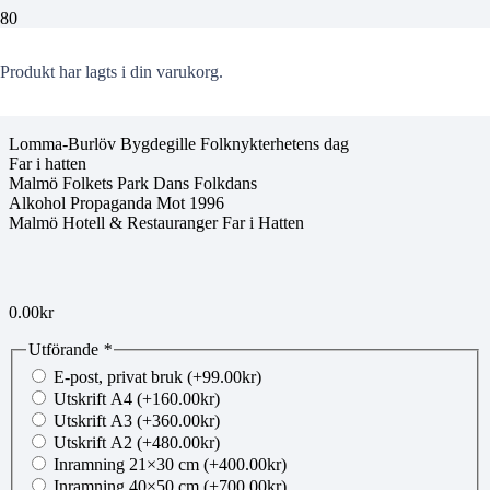
00184258
Produkt
har lagts i din varukorg.
Lomma-Burlöv Bygdegille Folknykterhetens dag
Far i hatten
Malmö Folkets Park Dans Folkdans
Alkohol Propaganda Mot 1996
Malmö Hotell & Restauranger Far i Hatten
0.00
kr
Utförande
*
E-post, privat bruk
(+
99.00
kr
)
Utskrift A4
(+
160.00
kr
)
Utskrift A3
(+
360.00
kr
)
Utskrift A2
(+
480.00
kr
)
Inramning 21×30 cm
(+
400.00
kr
)
Inramning 40×50 cm
(+
700.00
kr
)