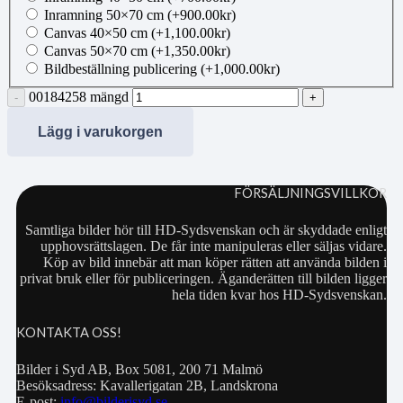
Inramning 50×70 cm
(+
900.00
kr
)
Canvas 40×50 cm
(+
1,100.00
kr
)
Canvas 50×70 cm
(+
1,350.00
kr
)
Bildbeställning publicering
(+
1,000.00
kr
)
00184258 mängd
Lägg i varukorgen
FÖRSÄLJNINGSVILLKOR
Samtliga bilder hör till HD-Sydsvenskan och är skyddade enligt
upphovsrättslagen. De får inte manipuleras eller säljas vidare.
Köp av bild innebär att man köper rätten att använda bilden i
privat bruk eller för publiceringen. Äganderätten till bilden ligger
hela tiden kvar hos HD-Sydsvenskan.
KONTAKTA OSS!
Bilder i Syd AB, Box 5081, 200 71 Malmö
Besöksadress: Kavallerigatan 2B, Landskrona
E-post:
info@bilderisyd.se