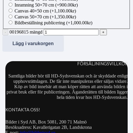
Inramning 50×70 cm
(+
900.00
kr
)
Canvas 40×50 cm
(+
1,100.00
kr
)
Canvas 50×70 cm
(+
1,350.00
kr
)
Bildbeställning publicering
(+
1,000.00
kr
)
00196815 mängd
Lägg i varukorgen
FÖRSÄLJNINGSVILLKOR
Samtliga bilder hör till HD-Sydsvenskan och är skyddade enligt
upphovsrättslagen. De får inte manipuleras eller säljas vidare.
Köp av bild innebär att man köper rätten att använda bilden i
privat bruk eller för publiceringen. Äganderätten till bilden ligger
hela tiden kvar hos HD-Sydsvenskan.
KONTAKTA OSS!
Bilder i Syd AB, Box 5081, 200 71 Malmö
Besöksadress: Kavallerigatan 2B, Landskrona
E-post:
info@bilderisyd.se