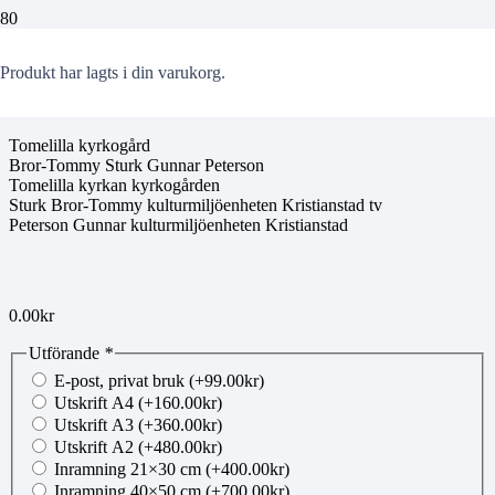
00196815
Produkt
har lagts i din varukorg.
Tomelilla kyrkogård
Bror-Tommy Sturk Gunnar Peterson
Tomelilla kyrkan kyrkogården
Sturk Bror-Tommy kulturmiljöenheten Kristianstad tv
Peterson Gunnar kulturmiljöenheten Kristianstad
0.00
kr
Utförande
*
E-post, privat bruk
(+
99.00
kr
)
Utskrift A4
(+
160.00
kr
)
Utskrift A3
(+
360.00
kr
)
Utskrift A2
(+
480.00
kr
)
Inramning 21×30 cm
(+
400.00
kr
)
Inramning 40×50 cm
(+
700.00
kr
)