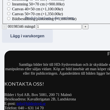
Inramning 50×70 cm
(+
900.00
kr
)
Canvas 40×50 cm
(+
1,100.00
kr
)
Canvas 50×70 cm
(+
1,350.00
kr
)
Produkt
har lagts i din varukorg.
Bildbeställning publicering
(+
1,000.00
kr
)
00198346 mängd
Lägg i varukorgen
Samtliga bilder hör till HD-Sydsvenskan och är skyddade e
manipuleras eller säljas vidare. Köp av bild innebär att man köper rä
eller för publiceringen. Äganderätten till bilden ligger
KONTAKTA OSS!
Bilder i Syd AB, Box 5081, 200 71 Malmö
Besöksadress: Kavallerigatan 2B, Landskrona
E-post:
info@bilderisyd.se
Telefon: 040 – 631 14 70