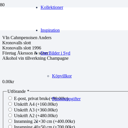
Kollektioner
00198346
Inspiration
VIn Cahmpenoisen Anders
Kronovalls slott
Kronovalls slott 1996
Företag Åkesson & söner
Om Bilder i Syd
Alkohol vin tillverkning Champagne
Köpvillkor
0.00
kr
Utförande
*
E-post, privat bruk
(+
99.00
kr
)
Personuppgifter
Utskrift A4
(+
160.00
kr
)
Utskrift A3
(+
360.00
kr
)
Utskrift A2
(+
480.00
kr
)
Inramning 21×30 cm
(+
400.00
kr
)
Inramning 40×50 cm
(+
700.00
kr
)