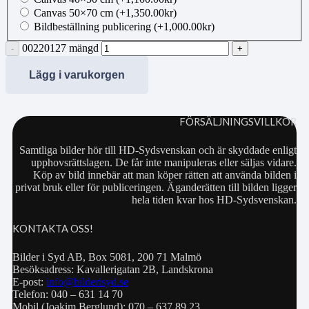
Canvas 50×70 cm
(+
1,350.00
kr
)
Bildbeställning publicering
(+
1,000.00
kr
)
00220127 mängd
Lägg i varukorgen
FÖRSÄLJNINGSVILLKOR
Samtliga bilder hör till HD-Sydsvenskan och är skyddade enligt
upphovsrättslagen. De får inte manipuleras eller säljas vidare.
Köp av bild innebär att man köper rätten att använda bilden i
privat bruk eller för publiceringen. Äganderätten till bilden ligger
hela tiden kvar hos HD-Sydsvenskan.
KONTAKTA OSS!
Bilder i Syd AB, Box 5081, 200 71 Malmö
Besöksadress: Kavallerigatan 2B, Landskrona
E-post:
info@bilderisyd.se
Telefon: 040 – 631 14 70
Mobil (Joakim Berglund): 070 – 637 89 23