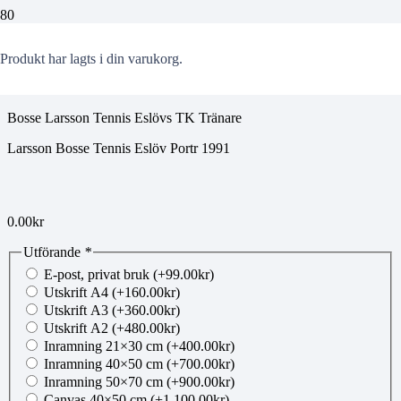
00220127
Produkt
har lagts i din varukorg.
Bosse Larsson Tennis Eslövs TK Tränare
Larsson Bosse Tennis Eslöv Portr 1991
0.00
kr
Utförande
*
E-post, privat bruk
(+
99.00
kr
)
Utskrift A4
(+
160.00
kr
)
Utskrift A3
(+
360.00
kr
)
Utskrift A2
(+
480.00
kr
)
Inramning 21×30 cm
(+
400.00
kr
)
Inramning 40×50 cm
(+
700.00
kr
)
Inramning 50×70 cm
(+
900.00
kr
)
Canvas 40×50 cm
(+
1,100.00
kr
)