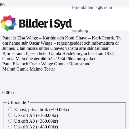
Produkt
har lagts i din
00220229
varukorg.
Paret är Elsa Winge – Karthie och Kotti Chave – Karl-Henrik. Tv
om henne står Oscar Winge – regeringsrådet och informatiorn dr
Jütlner. Utan mössa under Chaves vänstra arm står Gunnar
Björnstrand. Pjäsen heter Gamla Heidelborg och är från 1934
Gamla Malmö teaterbild från 1934 Pildammsparken
Paret Elsa och Oscar Winge Gunnar Björnstrand
Malmö Gamla Malmö Teater
0.00
kr
Utförande
*
E-post, privat bruk
(+
99.00
kr
)
Utskrift A4
(+
160.00
kr
)
Utskrift A3
(+
360.00
kr
)
Utskrift A2
(+
480.00
kr
)