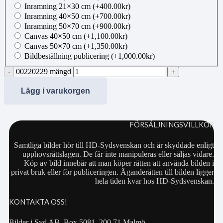
Inramning 21×30 cm
(+
400.00
kr
)
Inramning 40×50 cm
(+
700.00
kr
)
Inramning 50×70 cm
(+
900.00
kr
)
Canvas 40×50 cm
(+
1,100.00
kr
)
Canvas 50×70 cm
(+
1,350.00
kr
)
Bildbeställning publicering
(+
1,000.00
kr
)
00220229 mängd
Lägg i varukorgen
FÖRSÄLJNINGSVILLKOR
Samtliga bilder hör till HD-Sydsvenskan och är skyddade enligt
upphovsrättslagen. De får inte manipuleras eller säljas vidare.
Köp av bild innebär att man köper rätten att använda bilden i
privat bruk eller för publiceringen. Äganderätten till bilden ligger
hela tiden kvar hos HD-Sydsvenskan.
KONTAKTA OSS!
Bilder i Syd AB, Box 5081, 200 71 Malmö