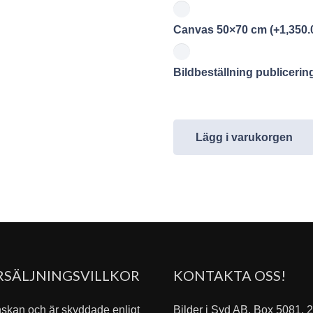
Canvas 50×70 cm
(+
1,350.
Bildbeställning publiceri
Lägg i varukorgen
RSÄLJNINGSVILLKOR
KONTAKTA OSS!
nskan och är skyddade enligt
Bilder i Syd AB, Box 5081,