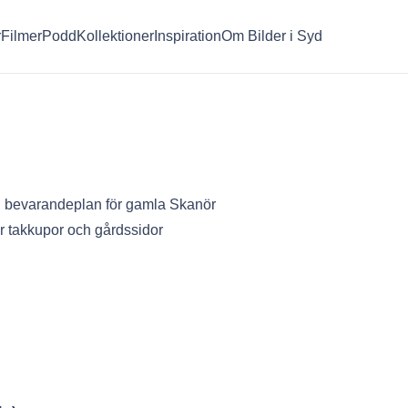
r
Filmer
Podd
Kollektioner
Inspiration
Om Bilder i Syd
till bevarandeplan för gamla Skanör
r takkupor och gårdssidor