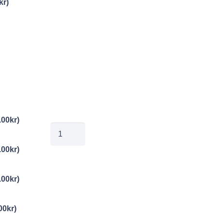
kr
)
.00
kr
)
00237346
mängd
.00
kr
)
.00
kr
)
00
kr
)