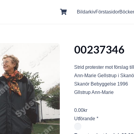
Bildarkiv
Förstasidor
Böcke
00237346
Strid protester mot förslag 
Ann-Marie Gellstrup i Skanö
Skanör Bebyggelse 1996
Gllstrup Ann-Marie
0.00
kr
Utförande
*