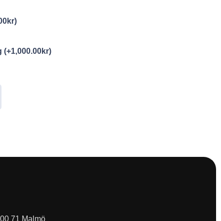
00
kr
)
ng
(+
1,000.00
kr
)
 200 71 Malmö