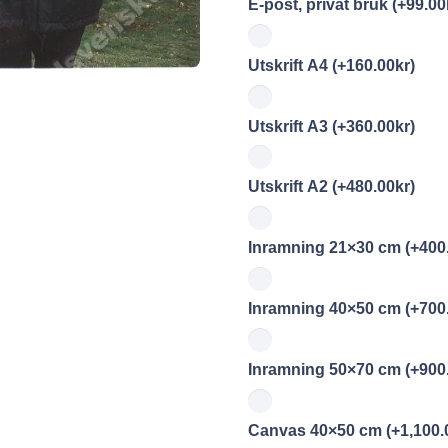
E-post, privat bruk
(+
99.00
Utskrift A4
(+
160.00
kr
)
Utskrift A3
(+
360.00
kr
)
Utskrift A2
(+
480.00
kr
)
Inramning 21×30 cm
(+
400
Inramning 40×50 cm
(+
700
Inramning 50×70 cm
(+
900
Canvas 40×50 cm
(+
1,100.