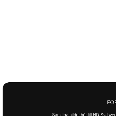
FÖ
Samtliga bilder hör till HD-Sydsve