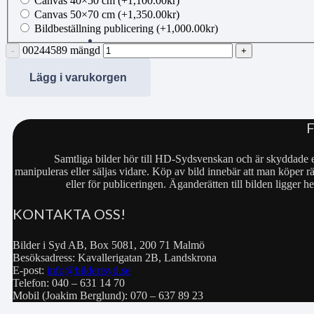
Canvas 40×50 cm
(+
1,100.00
kr
)
Canvas 50×70 cm
(+
1,350.00
kr
)
Bildbeställning publicering
(+
1,000.00
kr
)
00244589 mängd
Lägg i varukorgen
Samtliga bilder hör till HD-Sydsvenskan och är skyddade e
manipuleras eller säljas vidare. Köp av bild innebär att man köper rä
eller för publiceringen. Äganderätten till bilden ligger
KONTAKTA OSS!
Bilder i Syd AB, Box 5081, 200 71 Malmö
Besöksadress: Kavallerigatan 2B, Landskrona
E-post:
info@bilderisyd.se
Telefon: 040 – 631 14 70
Mobil (Joakim Berglund): 070 – 637 89 23