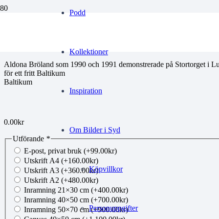
Podd
00244589
Kollektioner
Aldona Bröland som 1990 och 1991 demonstrerade på Stortorget i L
för ett fritt Baltikum
Baltikum
Inspiration
0.00
kr
Om Bilder i Syd
Utförande
*
E-post, privat bruk
(+
99.00
kr
)
Utskrift A4
(+
160.00
kr
)
Köpvillkor
Utskrift A3
(+
360.00
kr
)
Utskrift A2
(+
480.00
kr
)
Inramning 21×30 cm
(+
400.00
kr
)
Inramning 40×50 cm
(+
700.00
kr
)
Personuppgifter
Inramning 50×70 cm
(+
900.00
kr
)