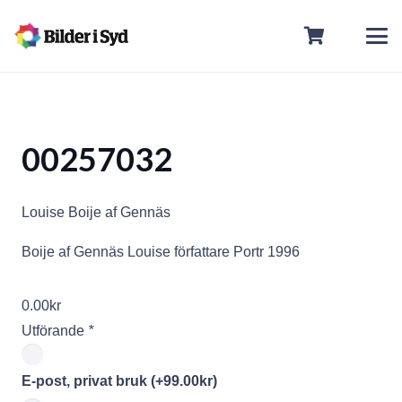
00257032
Louise Boije af Gennäs
Boije af Gennäs Louise författare Portr 1996
0.00
kr
Utförande
*
E-post, privat bruk
(+
99.00
kr
)