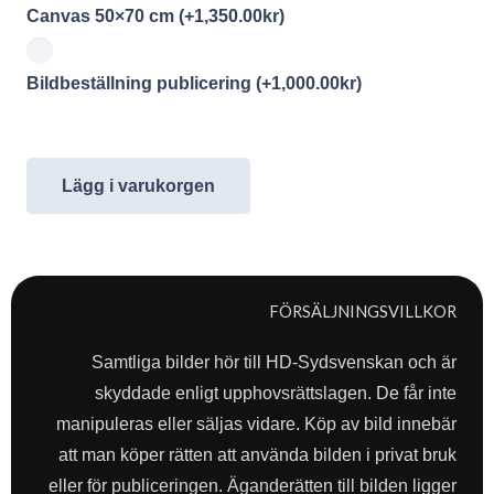
Canvas 50×70 cm
(+
1,350.00
kr
)
Bildbeställning publicering
(+
1,000.00
kr
)
Lägg i varukorgen
FÖRSÄLJNINGSVILLKOR
Samtliga bilder hör till HD-Sydsvenskan och är
skyddade enligt upphovsrättslagen. De får inte
manipuleras eller säljas vidare. Köp av bild innebär
att man köper rätten att använda bilden i privat bruk
eller för publiceringen. Äganderätten till bilden ligger