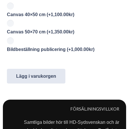
Canvas 40×50 cm
(+
1,100.00
kr
)
Canvas 50×70 cm
(+
1,350.00
kr
)
Bildbeställning publicering
(+
1,000.00
kr
)
Lägg i varukorgen
FÖRSÄLJNINGSVILLKOR
Samtliga bilder hör till HD-Sydsvenskan och är