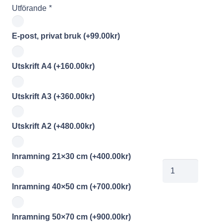
Utförande
*
E-post, privat bruk
(+
99.00
kr
)
Utskrift A4
(+
160.00
kr
)
Utskrift A3
(+
360.00
kr
)
Utskrift A2
(+
480.00
kr
)
Inramning 21×30 cm
(+
400.00
kr
)
00257305
mängd
Inramning 40×50 cm
(+
700.00
kr
)
Inramning 50×70 cm
(+
900.00
kr
)