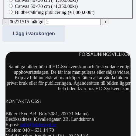
Canvas 40×50 cm
(+
1,100.00
kr
)
Canvas 50×70 cm
(+
1,350.00
kr
)
Bildbeställning publicering
(+
1,000.00
kr
)
00271515 mängd
Lägg i varukorgen
FÖRSÄLJNINGSVILLKOR
Samtliga bilder hör till HD-Sydsvenskan och är skyddade enligt
upphovsrättslagen. De får inte manipuleras eller säljas vidare.
Köp av bild innebär att man köper rätten att använda bilden i
privat bruk eller för publiceringen. Äganderätten till bilden ligger
hela tiden kvar hos HD-Sydsvenskan.
KONTAKTA OSS!
Bilder i Syd AB, Box 5081, 200 71 Malmö
Besöksadress: Kavallerigatan 2B, Landskrona
E-post:
info@bilderisyd.se
Telefon: 040 – 631 14 70
Mobil (Joakim Berglund): 070 – 637 89 23