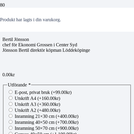
00271515
Produkt
har lagts i din varukorg.
Bertil Jönsson
chef för Ekonomi Grossen i Center Syd
Jönsson Bertil direktör köpman Löddeköpinge
0.00
kr
Utförande
*
E-post, privat bruk
(+
99.00
kr
)
Utskrift A4
(+
160.00
kr
)
Utskrift A3
(+
360.00
kr
)
Utskrift A2
(+
480.00
kr
)
Inramning 21×30 cm
(+
400.00
kr
)
Inramning 40×50 cm
(+
700.00
kr
)
Inramning 50×70 cm
(+
900.00
kr
)