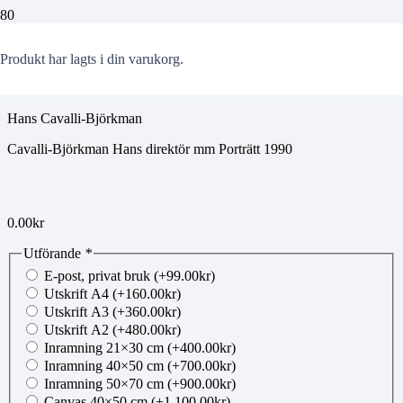
00280409
Produkt
har lagts i din varukorg.
Hans Cavalli-Björkman
Cavalli-Björkman Hans direktör mm Porträtt 1990
0.00
kr
Utförande
*
E-post, privat bruk
(+
99.00
kr
)
Utskrift A4
(+
160.00
kr
)
Utskrift A3
(+
360.00
kr
)
Utskrift A2
(+
480.00
kr
)
Inramning 21×30 cm
(+
400.00
kr
)
Inramning 40×50 cm
(+
700.00
kr
)
Inramning 50×70 cm
(+
900.00
kr
)
Canvas 40×50 cm
(+
1,100.00
kr
)