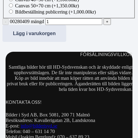
Canvas 50×70 cm
(+
1,350.00
kr
)
Bildbeställning publicering
(+
1,000.00
kr
)
00280409 mängd
Lägg i varukorgen
FÖRSÄLJNINGSVILLKOR
Samtliga bilder hör till HD-Sydsvenskan och är skyddade enligt
upphovsrättslagen. De får inte manipuleras eller säljas vidare.
Köp av bild innebär att man köper rätten att använda bilden i
privat bruk eller för publiceringen. Äganderätten till bilden ligger
hela tiden kvar hos HD-Sydsvenskan.
KONTAKTA OSS!
Bilder i Syd AB, Box 5081, 200 71 Malmö
Besöksadress: Kavallerigatan 2B, Landskrona
E-post:
info@bilderisyd.se
Telefon: 040 – 631 14 70
Mobil (Joakim Berglund): 070 – 637 89 23