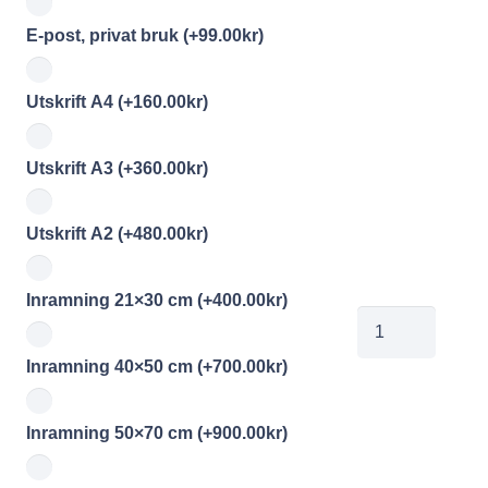
E-post, privat bruk
(+
99.00
kr
)
Utskrift A4
(+
160.00
kr
)
Utskrift A3
(+
360.00
kr
)
Utskrift A2
(+
480.00
kr
)
Inramning 21×30 cm
(+
400.00
kr
)
00344261
mängd
Inramning 40×50 cm
(+
700.00
kr
)
Inramning 50×70 cm
(+
900.00
kr
)