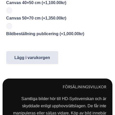
Canvas 40×50 cm
(+
1,100.00
kr
)
Canvas 50×70 cm
(+
1,350.00
kr
)
Bildbeställning publicering
(+
1,000.00
kr
)
Lägg i varukorgen
FÖRSÄLJNINGSVILLKOR
Samtliga bilder hör till HD-Sydsvenskan och är
skyddade enligt upphovsrättslagen. De får inte
manipuleras eller säljas vidare. Köp av bild innebär