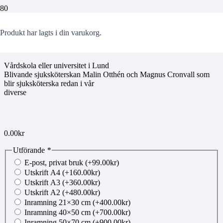
00357542
Produkt
har lagts i din varukorg.
Vårdskola eller universitet i Lund
Blivande sjuksköterskan Malin Otthén och Magnus Cronvall som
blir sjuksköterska redan i vår
diverse
0.00
kr
Utförande
*
E-post, privat bruk
(+
99.00
kr
)
Utskrift A4
(+
160.00
kr
)
Utskrift A3
(+
360.00
kr
)
Utskrift A2
(+
480.00
kr
)
Inramning 21×30 cm
(+
400.00
kr
)
Inramning 40×50 cm
(+
700.00
kr
)
Inramning 50×70 cm
(+
900.00
kr
)