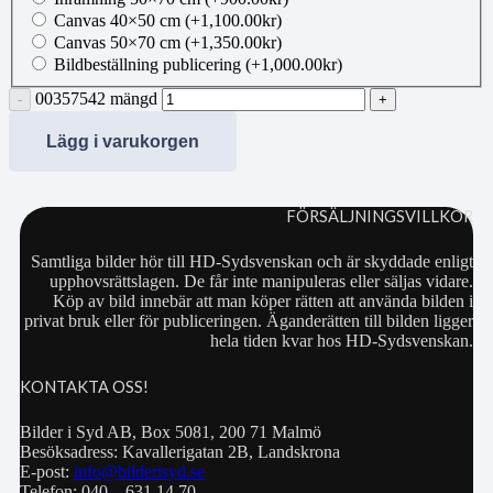
Canvas 40×50 cm
(+
1,100.00
kr
)
Canvas 50×70 cm
(+
1,350.00
kr
)
Bildbeställning publicering
(+
1,000.00
kr
)
00357542 mängd
Lägg i varukorgen
FÖRSÄLJNINGSVILLKOR
Samtliga bilder hör till HD-Sydsvenskan och är skyddade enligt
upphovsrättslagen. De får inte manipuleras eller säljas vidare.
Köp av bild innebär att man köper rätten att använda bilden i
privat bruk eller för publiceringen. Äganderätten till bilden ligger
hela tiden kvar hos HD-Sydsvenskan.
KONTAKTA OSS!
Bilder i Syd AB, Box 5081, 200 71 Malmö
Besöksadress: Kavallerigatan 2B, Landskrona
E-post:
info@bilderisyd.se
Telefon: 040 – 631 14 70