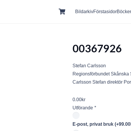
Bildarkiv
Förstasidor
Böcke
00367926
Stefan Carlsson
Regionsförbundet Skånska S
Carlsson Stefan direktör Por
0.00
kr
Utförande
*
E-post, privat bruk
(+
99.00