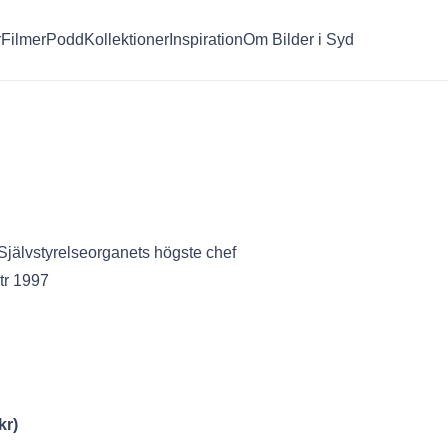
r
Filmer
Podd
Kollektioner
Inspiration
Om Bilder i Syd
jälvstyrelseorganets högste chef
tr 1997
kr
)