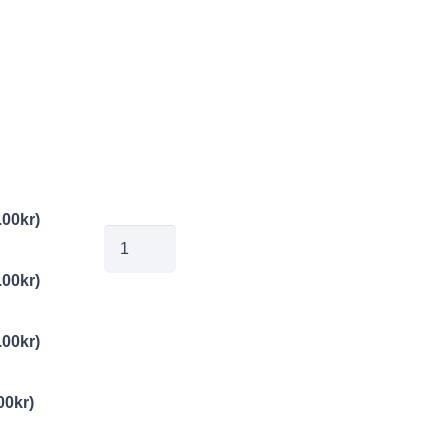
.00
kr
)
00367926
mängd
.00
kr
)
.00
kr
)
00
kr
)