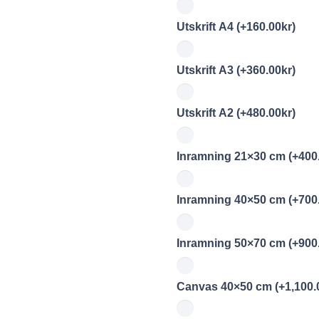
Utskrift A4
(+
160.00
kr
)
Utskrift A3
(+
360.00
kr
)
Utskrift A2
(+
480.00
kr
)
Inramning 21×30 cm
(+
400
Inramning 40×50 cm
(+
700
Inramning 50×70 cm
(+
900
Canvas 40×50 cm
(+
1,100.