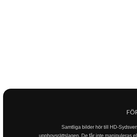
FÖ
Samtliga bilder hör till HD-Sydsve
upphovsrättslagen. De får inte manipuleras ell