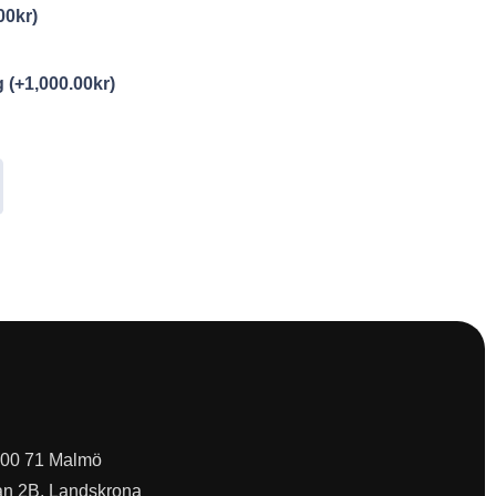
00
kr
)
ng
(+
1,000.00
kr
)
 200 71 Malmö
an 2B, Landskrona