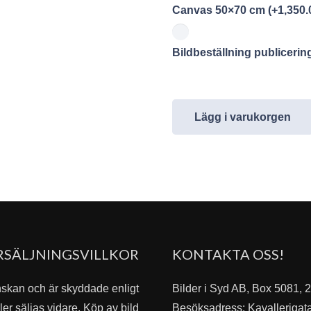
Canvas 50×70 cm
(+
1,350.
Bildbeställning publiceri
Lägg i varukorgen
RSÄLJNINGSVILLKOR
KONTAKTA OSS!
nskan och är skyddade enligt
Bilder i Syd AB, Box 5081,
er säljas vidare. Köp av bild
Besöksadress: Kavallerigat