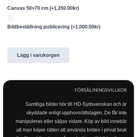
Canvas 50×70 cm
(+
1,350.00
kr
)
Bildbeställning publicering
(+
1,000.00
kr
)
Lägg i varukorgen
FÖRSÄLJNINGSVILLKOR
Samtliga bilder hör till HD-Sydsvenskan och är
skyddade enligt upphovsrättslagen. De får inte
manipuleras eller säljas vidare. Köp av bild innebär
att man köper rätten att använda bilden i privat bruk