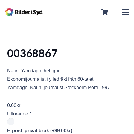
00368867
Nalini Yamdagni helfigur
Ekonomijournalist i ylledräkt från 60-talet
Yamdagni Nalini journalist Stockholm Portr 1997
0.00
kr
Utförande
*
E-post, privat bruk
(+
99.00
kr
)