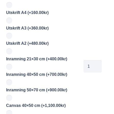
Utskrift A4
(+
160.00
kr
)
Utskrift A3
(+
360.00
kr
)
Utskrift A2
(+
480.00
kr
)
Inramning 21×30 cm
(+
400.00
kr
)
00368867
mängd
Inramning 40×50 cm
(+
700.00
kr
)
Inramning 50×70 cm
(+
900.00
kr
)
Canvas 40×50 cm
(+
1,100.00
kr
)