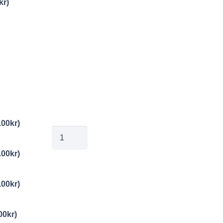
kr
)
.00
kr
)
00369180
mängd
.00
kr
)
.00
kr
)
00
kr
)