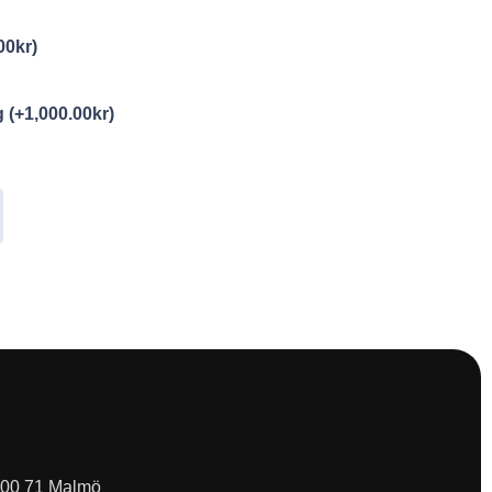
00
kr
)
ng
(+
1,000.00
kr
)
 200 71 Malmö