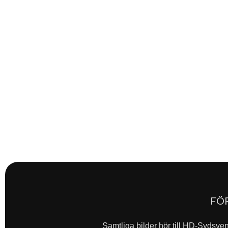
FÖ
Samtliga bilder hör till HD-Sydsve