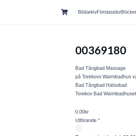
Bildarkiv
Förstasidor
Böcke
00369180
Bad Tångbad Massage
på Torekovs Warmbadhus va
Bad Tångbad Hälsobad
Torekov Bad Warmbadhuset
0.00
kr
Utförande
*