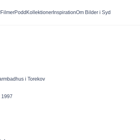
r
Filmer
Podd
Kollektioner
Inspiration
Om Bilder i Syd
rmbadhus i Torekov
 1997