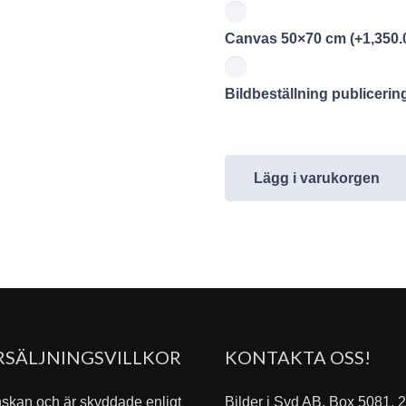
Canvas 50×70 cm
(+
1,350.
Bildbeställning publiceri
Lägg i varukorgen
RSÄLJNINGSVILLKOR
KONTAKTA OSS!
nskan och är skyddade enligt
Bilder i Syd AB, Box 5081,