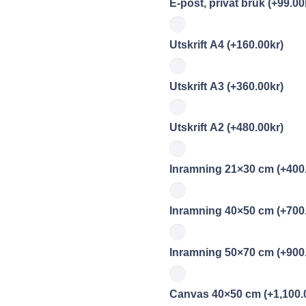
E-post, privat bruk
(+
99.00
Utskrift A4
(+
160.00
kr
)
Utskrift A3
(+
360.00
kr
)
Utskrift A2
(+
480.00
kr
)
Inramning 21×30 cm
(+
400
Inramning 40×50 cm
(+
700
Inramning 50×70 cm
(+
900
Canvas 40×50 cm
(+
1,100.