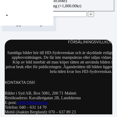
Canvas 50×70 cm
(+
1,350.00
kr
)
Bildbeställning publicering
(+
1,000.00
kr
)
00400130 mängd
Lägg i varukorgen
FÖRSÄLJNINGSVILLKOR
Samtliga bilder hör till HD-Sydsvenskan och är skyddade enligt
upphovsrättslagen. De får inte manipuleras eller säljas vidare.
Köp av bild innebär att man köper rätten att använda bilden i
privat bruk eller för publiceringen. Äganderätten till bilden ligger
hela tiden kvar hos HD-Sydsvenskan.
KONTAKTA OSS!
Bilder i Syd AB, Box 5081, 200 71 Malmö
Besöksadress: Kavallerigatan 2B, Landskrona
E-post:
info@bilderisyd.se
Telefon: 040 – 631 14 70
Mobil (Joakim Berglund): 070 – 637 89 23