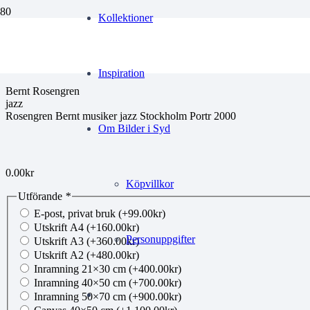
Kollektioner
00686285
Inspiration
Bernt Rosengren
jazz
Rosengren Bernt musiker jazz Stockholm Portr 2000
Om Bilder i Syd
0.00
kr
Köpvillkor
Utförande
*
E-post, privat bruk
(+
99.00
kr
)
Utskrift A4
(+
160.00
kr
)
Personuppgifter
Utskrift A3
(+
360.00
kr
)
Utskrift A2
(+
480.00
kr
)
Inramning 21×30 cm
(+
400.00
kr
)
Inramning 40×50 cm
(+
700.00
kr
)
Inramning 50×70 cm
(+
900.00
kr
)