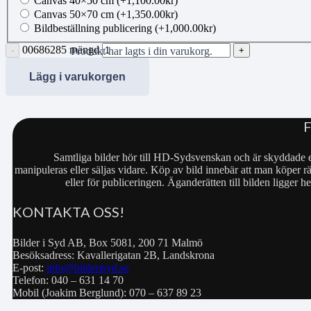
Canvas 40×50 cm
(+
1,100.00
kr
)
Canvas 50×70 cm
(+
1,350.00
kr
)
Bildbeställning publicering
(+
1,000.00
kr
)
00686285 mängd
Produkt
har lagts i din varukorg.
Lägg i varukorgen
Samtliga bilder hör till HD-Sydsvenskan och är skyddade e
manipuleras eller säljas vidare. Köp av bild innebär att man köper rä
eller för publiceringen. Äganderätten till bilden ligger
KONTAKTA OSS!
Bilder i Syd AB, Box 5081, 200 71 Malmö
Besöksadress: Kavallerigatan 2B, Landskrona
E-post:
info@bilderisyd.se
Telefon: 040 – 631 14 70
Mobil (Joakim Berglund): 070 – 637 89 23