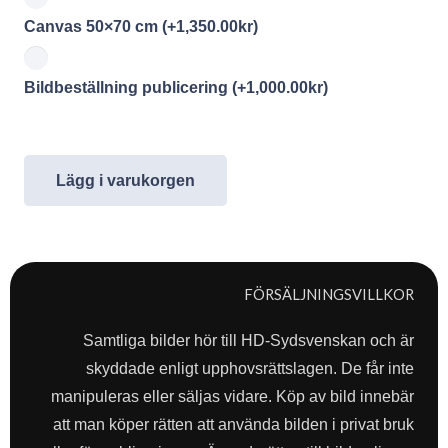
Canvas 50×70 cm
(+
1,350.00
kr
)
Bildbeställning publicering
(+
1,000.00
kr
)
Lägg i varukorgen
FÖRSÄLJNINGSVILLKOR
Samtliga bilder hör till HD-Sydsvenskan och är
skyddade enligt upphovsrättslagen. De får inte
manipuleras eller säljas vidare. Köp av bild innebär
att man köper rätten att använda bilden i privat bruk