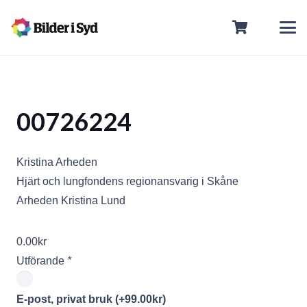
00726224
Kristina Arheden
Hjärt och lungfondens regionansvarig i Skåne
Arheden Kristina Lund
0.00
kr
Utförande
*
E-post, privat bruk
(+
99.00
kr
)