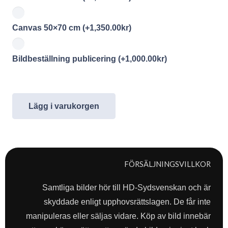
Canvas 50×70 cm
(+
1,350.00
kr
)
Bildbeställning publicering
(+
1,000.00
kr
)
Lägg i varukorgen
FÖRSÄLJNINGSVILLKOR
Samtliga bilder hör till HD-Sydsvenskan och är
skyddade enligt upphovsrättslagen. De får inte
manipuleras eller säljas vidare. Köp av bild innebär