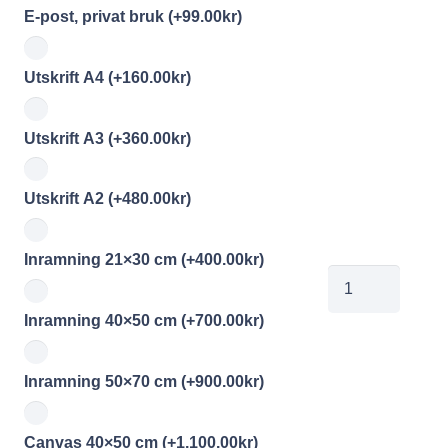
E-post, privat bruk
(+
99.00
kr
)
Utskrift A4
(+
160.00
kr
)
Utskrift A3
(+
360.00
kr
)
Utskrift A2
(+
480.00
kr
)
Inramning 21×30 cm
(+
400.00
kr
)
00759545
mängd
Inramning 40×50 cm
(+
700.00
kr
)
Inramning 50×70 cm
(+
900.00
kr
)
Canvas 40×50 cm
(+
1,100.00
kr
)