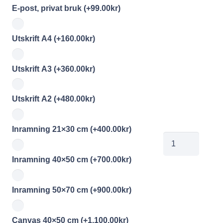
E-post, privat bruk
(+
99.00
kr
)
Utskrift A4
(+
160.00
kr
)
Utskrift A3
(+
360.00
kr
)
Utskrift A2
(+
480.00
kr
)
Inramning 21×30 cm
(+
400.00
kr
)
00759894
mängd
Inramning 40×50 cm
(+
700.00
kr
)
Inramning 50×70 cm
(+
900.00
kr
)
Canvas 40×50 cm
(+
1,100.00
kr
)