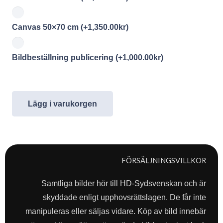
Canvas 50×70 cm
(+
1,350.00
kr
)
Bildbeställning publicering
(+
1,000.00
kr
)
Lägg i varukorgen
FÖRSÄLJNINGSVILLKOR
Samtliga bilder hör till HD-Sydsvenskan och är
skyddade enligt upphovsrättslagen. De får inte
manipuleras eller säljas vidare. Köp av bild innebär