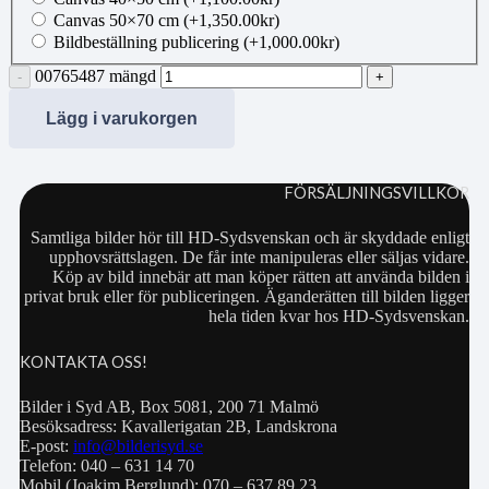
Canvas 50×70 cm
(+
1,350.00
kr
)
Bildbeställning publicering
(+
1,000.00
kr
)
00765487 mängd
Lägg i varukorgen
FÖRSÄLJNINGSVILLKOR
Samtliga bilder hör till HD-Sydsvenskan och är skyddade enligt
upphovsrättslagen. De får inte manipuleras eller säljas vidare.
Köp av bild innebär att man köper rätten att använda bilden i
privat bruk eller för publiceringen. Äganderätten till bilden ligger
hela tiden kvar hos HD-Sydsvenskan.
KONTAKTA OSS!
Bilder i Syd AB, Box 5081, 200 71 Malmö
Besöksadress: Kavallerigatan 2B, Landskrona
E-post:
info@bilderisyd.se
Telefon: 040 – 631 14 70
Mobil (Joakim Berglund): 070 – 637 89 23