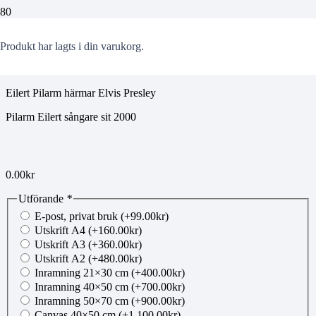
00765487
Produkt
har lagts i din varukorg.
Eilert Pilarm härmar Elvis Presley
Pilarm Eilert sångare sit 2000
0.00
kr
Utförande
*
E-post, privat bruk
(+
99.00
kr
)
Utskrift A4
(+
160.00
kr
)
Utskrift A3
(+
360.00
kr
)
Utskrift A2
(+
480.00
kr
)
Inramning 21×30 cm
(+
400.00
kr
)
Inramning 40×50 cm
(+
700.00
kr
)
Inramning 50×70 cm
(+
900.00
kr
)
Canvas 40×50 cm
(+
1,100.00
kr
)