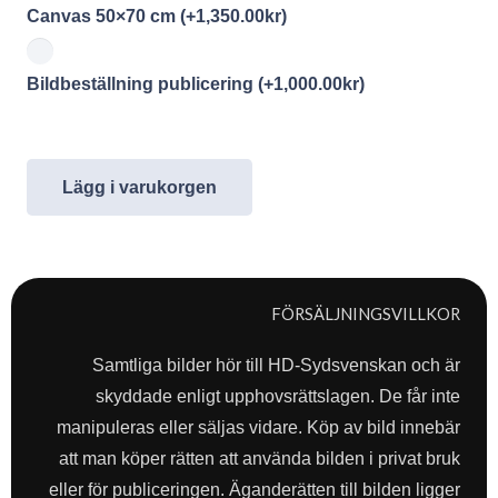
Canvas 50×70 cm
(+
1,350.00
kr
)
Bildbeställning publicering
(+
1,000.00
kr
)
Lägg i varukorgen
FÖRSÄLJNINGSVILLKOR
Samtliga bilder hör till HD-Sydsvenskan och är
skyddade enligt upphovsrättslagen. De får inte
manipuleras eller säljas vidare. Köp av bild innebär
att man köper rätten att använda bilden i privat bruk
eller för publiceringen. Äganderätten till bilden ligger