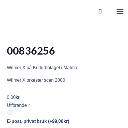
00836256
Wilmer X på Kulturbolaget i Malmö
Wilmer X orkester scen 2000
0.00
kr
Utförande
*
E-post, privat bruk
(+
99.00
kr
)