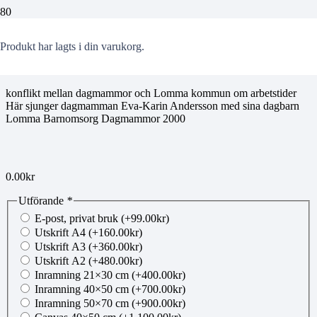
00837897
Produkt
har lagts i din varukorg.
konflikt mellan dagmammor och Lomma kommun om arbetstider
Här sjunger dagmamman Eva-Karin Andersson med sina dagbarn
Lomma Barnomsorg Dagmammor 2000
0.00
kr
Utförande
*
E-post, privat bruk
(+
99.00
kr
)
Utskrift A4
(+
160.00
kr
)
Utskrift A3
(+
360.00
kr
)
Utskrift A2
(+
480.00
kr
)
Inramning 21×30 cm
(+
400.00
kr
)
Inramning 40×50 cm
(+
700.00
kr
)
Inramning 50×70 cm
(+
900.00
kr
)