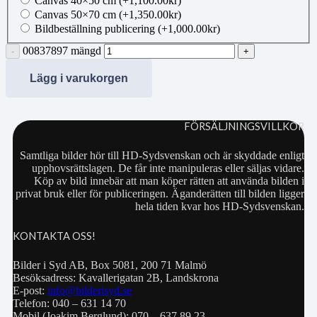
Canvas 40×50 cm
(+
1,100.00
kr
)
Canvas 50×70 cm
(+
1,350.00
kr
)
Bildbeställning publicering
(+
1,000.00
kr
)
00837897 mängd
Lägg i varukorgen
FÖRSÄLJNINGSVILLKOR
Samtliga bilder hör till HD-Sydsvenskan och är skyddade enligt
upphovsrättslagen. De får inte manipuleras eller säljas vidare.
Köp av bild innebär att man köper rätten att använda bilden i
privat bruk eller för publiceringen. Äganderätten till bilden ligger
hela tiden kvar hos HD-Sydsvenskan.
KONTAKTA OSS!
Bilder i Syd AB, Box 5081, 200 71 Malmö
Besöksadress: Kavallerigatan 2B, Landskrona
E-post:
info@bilderisyd.se
Telefon: 040 – 631 14 70
Mobil (Joakim Berglund): 070 – 637 89 23