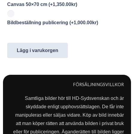
Canvas 50×70 cm
(+
1,350.00
kr
)
Bildbeställning publicering
(+
1,000.00
kr
)
Lägg i varukorgen
FÖRSÄLJNINGSVILLKOR
Samtliga bilder hör till HD-Sydsvenskan och är
skyddade enligt upphovsrättslagen. De får inte
manipuleras eller säljas vidare. Köp av bild innebär
att man köper rätten att använda bilden i privat bruk
eller för publiceringen. Äganderätten till bilden ligger