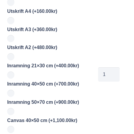
Utskrift A4
(+
160.00
kr
)
Utskrift A3
(+
360.00
kr
)
Utskrift A2
(+
480.00
kr
)
Inramning 21×30 cm
(+
400.00
kr
)
00844549
mängd
Inramning 40×50 cm
(+
700.00
kr
)
Inramning 50×70 cm
(+
900.00
kr
)
Canvas 40×50 cm
(+
1,100.00
kr
)