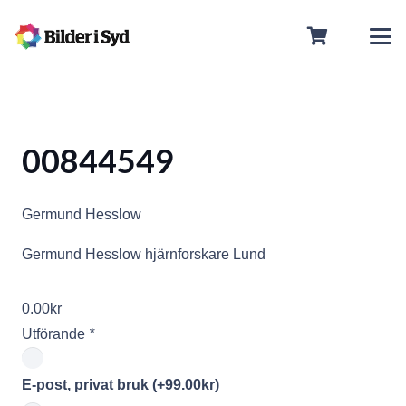
00844549
Germund Hesslow
Germund Hesslow hjärnforskare Lund
0.00
kr
Utförande
*
E-post, privat bruk
(+
99.00
kr
)