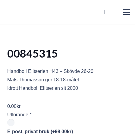
00845315
Handboll Elitserien H43 – Skövde 26-20
Mats Thomasson gör 18-18-målet
Idrott Handboll Elitserien sit 2000
0.00
kr
Utförande
*
E-post, privat bruk
(+
99.00
kr
)