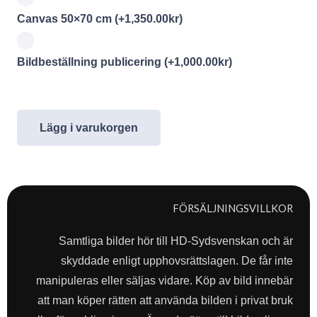
Canvas 50×70 cm
(+
1,350.00
kr
)
Bildbeställning publicering
(+
1,000.00
kr
)
Lägg i varukorgen
FÖRSÄLJNINGSVILLKOR
Samtliga bilder hör till HD-Sydsvenskan och är
skyddade enligt upphovsrättslagen. De får inte
manipuleras eller säljas vidare. Köp av bild innebär
att man köper rätten att använda bilden i privat bruk