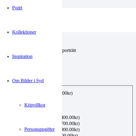
Podd
00846932
Kollektioner
Torkel Pettersson
Torkel Pettersson skådespelare porträtt
Inspiration
0.00
kr
Om Bilder i Syd
Utförande
*
E-post, privat bruk
(+
99.00
kr
)
Utskrift A4
(+
160.00
kr
)
Köpvillkor
Utskrift A3
(+
360.00
kr
)
Utskrift A2
(+
480.00
kr
)
Inramning 21×30 cm
(+
400.00
kr
)
Inramning 40×50 cm
(+
700.00
kr
)
Personuppgifter
Inramning 50×70 cm
(+
900.00
kr
)
Canvas 40×50 cm
(+
1,100.00
kr
)