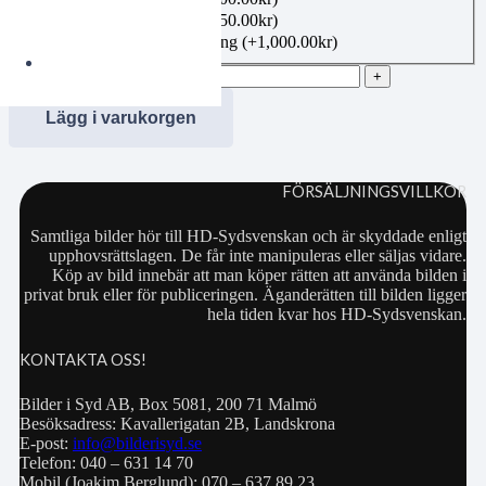
Canvas 50×70 cm
(+
1,350.00
kr
)
Bildbeställning publicering
(+
1,000.00
kr
)
00846932 mängd
Lägg i varukorgen
FÖRSÄLJNINGSVILLKOR
Samtliga bilder hör till HD-Sydsvenskan och är skyddade enligt
upphovsrättslagen. De får inte manipuleras eller säljas vidare.
Köp av bild innebär att man köper rätten att använda bilden i
privat bruk eller för publiceringen. Äganderätten till bilden ligger
hela tiden kvar hos HD-Sydsvenskan.
KONTAKTA OSS!
Bilder i Syd AB, Box 5081, 200 71 Malmö
Besöksadress: Kavallerigatan 2B, Landskrona
E-post:
info@bilderisyd.se
Telefon: 040 – 631 14 70
Mobil (Joakim Berglund): 070 – 637 89 23