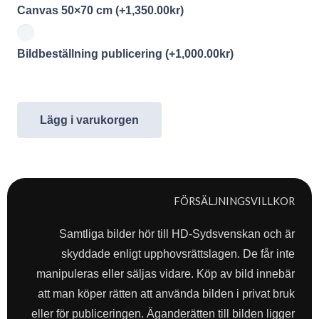
Canvas 50×70 cm
(+
1,350.00
kr
)
Bildbeställning publicering
(+
1,000.00
kr
)
Lägg i varukorgen
FÖRSÄLJNINGSVILLKOR
Samtliga bilder hör till HD-Sydsvenskan och är
skyddade enligt upphovsrättslagen. De får inte
manipuleras eller säljas vidare. Köp av bild innebär
att man köper rätten att använda bilden i privat bruk
eller för publiceringen. Äganderätten till bilden ligger