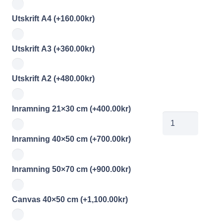
Utskrift A4
(+
160.00
kr
)
Utskrift A3
(+
360.00
kr
)
Utskrift A2
(+
480.00
kr
)
Inramning 21×30 cm
(+
400.00
kr
)
00865015
mängd
Inramning 40×50 cm
(+
700.00
kr
)
Inramning 50×70 cm
(+
900.00
kr
)
Canvas 40×50 cm
(+
1,100.00
kr
)