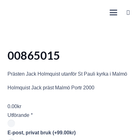
00865015
Prästen Jack Holmquist utanför St Pauli kyrka i Malmö
Holmquist Jack präst Malmö Portr 2000
0.00
kr
Utförande
*
E-post, privat bruk
(+
99.00
kr
)