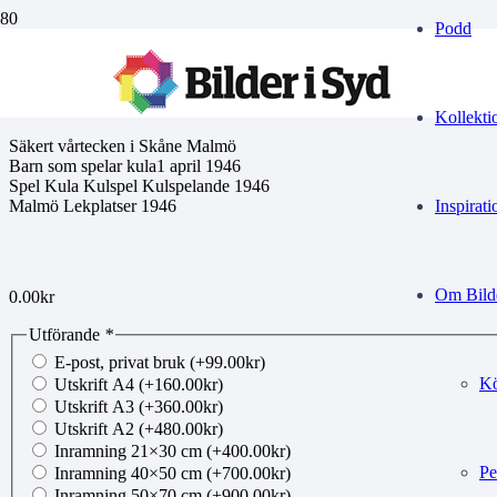
Podd
00911837
Kollekti
Säkert vårtecken i Skåne Malmö
Barn som spelar kula1 april 1946
Spel Kula Kulspel Kulspelande 1946
Malmö Lekplatser 1946
Inspirati
Om Bilde
0.00
kr
Utförande
*
E-post, privat bruk
(+
99.00
kr
)
Kö
Utskrift A4
(+
160.00
kr
)
Utskrift A3
(+
360.00
kr
)
Utskrift A2
(+
480.00
kr
)
Inramning 21×30 cm
(+
400.00
kr
)
Pe
Inramning 40×50 cm
(+
700.00
kr
)
Inramning 50×70 cm
(+
900.00
kr
)