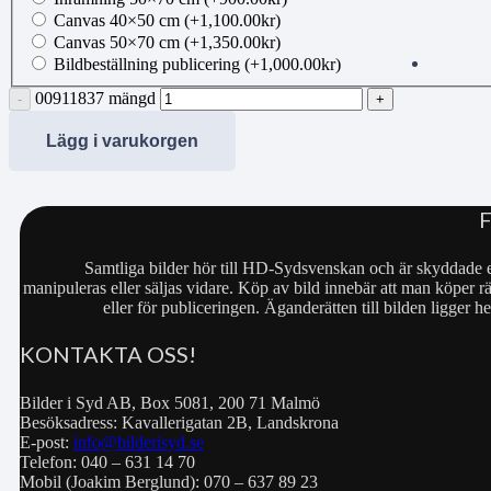
Canvas 40×50 cm
(+
1,100.00
kr
)
Canvas 50×70 cm
(+
1,350.00
kr
)
Bildbeställning publicering
(+
1,000.00
kr
)
00911837 mängd
Lägg i varukorgen
Samtliga bilder hör till HD-Sydsvenskan och är skyddade e
manipuleras eller säljas vidare. Köp av bild innebär att man köper rä
eller för publiceringen. Äganderätten till bilden ligger
KONTAKTA OSS!
Bilder i Syd AB, Box 5081, 200 71 Malmö
Besöksadress: Kavallerigatan 2B, Landskrona
E-post:
info@bilderisyd.se
Telefon: 040 – 631 14 70
Mobil (Joakim Berglund): 070 – 637 89 23