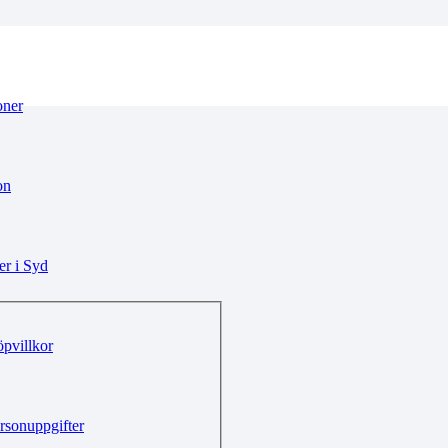
oner
on
r i Syd
pvillkor
rsonuppgifter