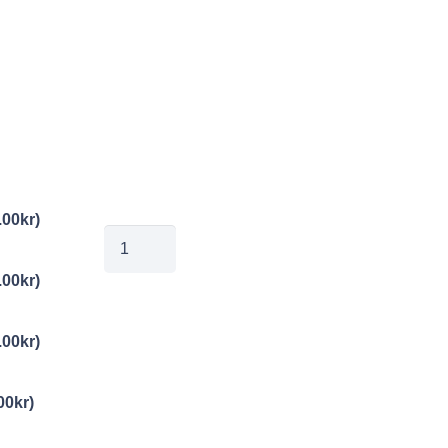
.00
kr
)
01263175
mängd
.00
kr
)
.00
kr
)
00
kr
)