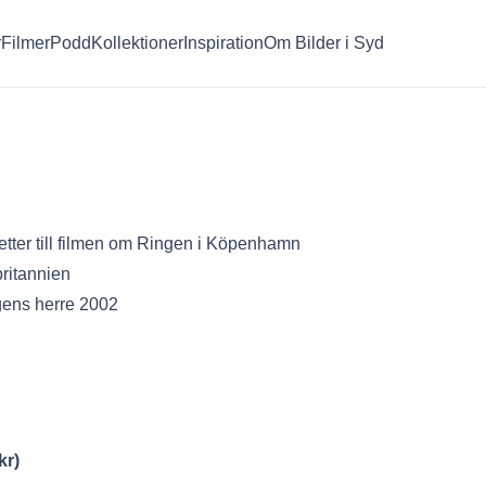
r
Filmer
Podd
Kollektioner
Inspiration
Om Bilder i Syd
etter till filmen om Ringen i Köpenhamn
britannien
ens herre 2002
kr
)