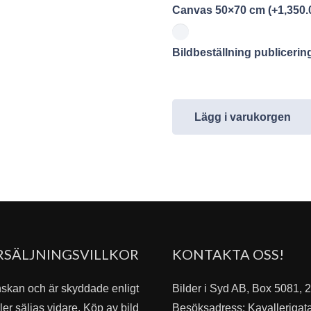
Canvas 50×70 cm
(+
1,350.
Bildbeställning publiceri
Lägg i varukorgen
RSÄLJNINGSVILLKOR
KONTAKTA OSS!
nskan och är skyddade enligt
Bilder i Syd AB, Box 5081,
er säljas vidare. Köp av bild
Besöksadress: Kavallerigat