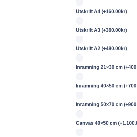
Utskrift A4
(+
160.00
kr
)
Utskrift A3
(+
360.00
kr
)
Utskrift A2
(+
480.00
kr
)
Inramning 21×30 cm
(+
400
Inramning 40×50 cm
(+
700
Inramning 50×70 cm
(+
900
Canvas 40×50 cm
(+
1,100.