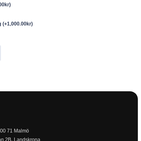
00
kr
)
ng
(+
1,000.00
kr
)
 200 71 Malmö
an 2B, Landskrona