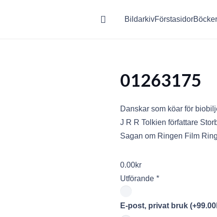
Bildarkiv
Förstasidor
Böcke
01263175
Danskar som köar för biobilj
J R R Tolkien författare Stor
Sagan om Ringen Film Ring
0.00
kr
Utförande
*
E-post, privat bruk
(+
99.00