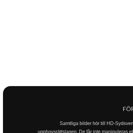
FÖ
Samtliga bilder hör till HD-Sydsve
upphovsrättslagen. De får inte manipuleras ell